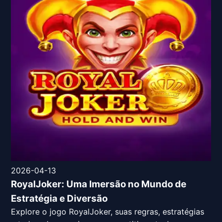
2026-04-13
RoyalJoker: Uma Imersão no Mundo de
Estratégia e Diversão
Explore o jogo RoyalJoker, suas regras, estratégias