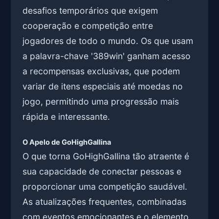
desafios temporários que exigem
cooperação e competição entre
jogadores de todo o mundo. Os que usam
a palavra-chave '389win' ganham acesso
a recompensas exclusivas, que podem
variar de itens especiais até moedas no
jogo, permitindo uma progressão mais
rápida e interessante.
O Apelo de GoHighGallina
O que torna GoHighGallina tão atraente é
sua capacidade de conectar pessoas e
proporcionar uma competição saudável.
As atualizações frequentes, combinadas
com eventos emocionantes e o elemento