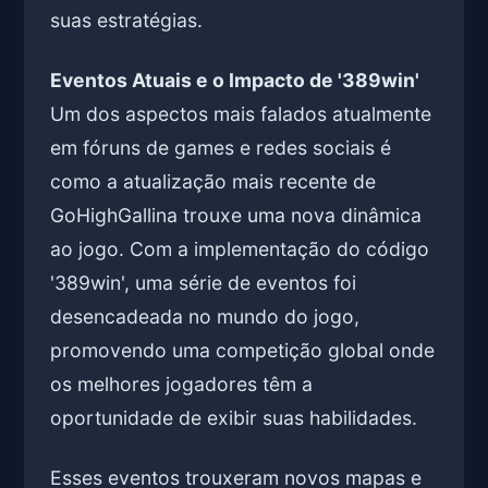
suas estratégias.
Eventos Atuais e o Impacto de '389win'
Um dos aspectos mais falados atualmente
em fóruns de games e redes sociais é
como a atualização mais recente de
GoHighGallina trouxe uma nova dinâmica
ao jogo. Com a implementação do código
'389win', uma série de eventos foi
desencadeada no mundo do jogo,
promovendo uma competição global onde
os melhores jogadores têm a
oportunidade de exibir suas habilidades.
Esses eventos trouxeram novos mapas e