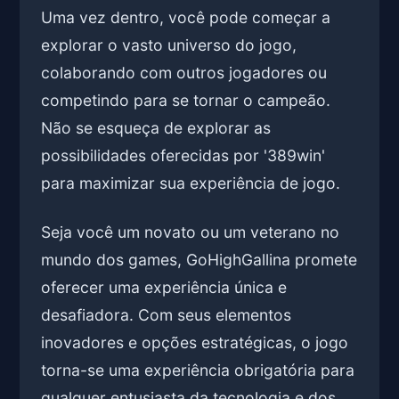
Uma vez dentro, você pode começar a
explorar o vasto universo do jogo,
colaborando com outros jogadores ou
competindo para se tornar o campeão.
Não se esqueça de explorar as
possibilidades oferecidas por '389win'
para maximizar sua experiência de jogo.
Seja você um novato ou um veterano no
mundo dos games, GoHighGallina promete
oferecer uma experiência única e
desafiadora. Com seus elementos
inovadores e opções estratégicas, o jogo
torna-se uma experiência obrigatória para
qualquer entusiasta da tecnologia e dos