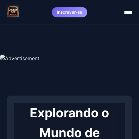
Inscrever-se
Explorando o
Mundo de