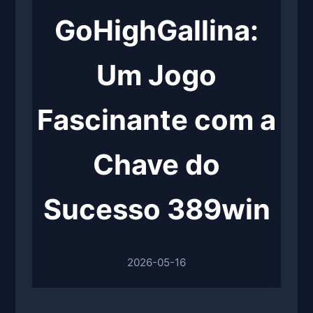
GoHighGallina:
Um Jogo
Fascinante com a
Chave do
Sucesso 389win
2026-05-16