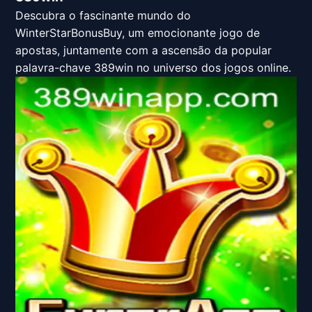
Descubra o fascinante mundo do
WinterStarBonusBuy, um emocionante jogo de
apostas, juntamente com a ascensão da popular
palavra-chave 389win no universo dos jogos online.