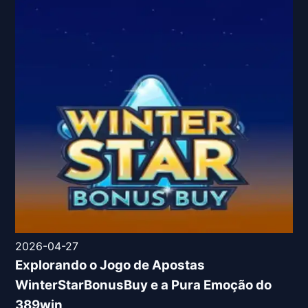
2026-04-27
Explorando o Jogo de Apostas
WinterStarBonusBuy e a Pura Emoção do
389win