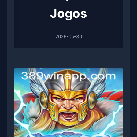
Jogos
2026-05-30