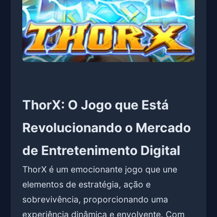
ThorX: O Jogo que Está
Revolucionando o Mercado
de Entretenimento Digital
ThorX é um emocionante jogo que une
elementos de estratégia, ação e
sobrevivência, proporcionando uma
experiência dinâmica e envolvente. Com